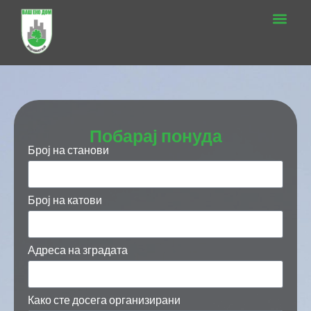
Побарај понуда
Број на станови
Број на катови
Адреса на зградата
Како сте досега организирани