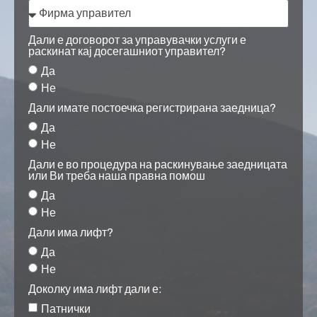
Дали е договорот за управувачки услуги е
раскинат кај досегашниот управител?
Да
Не
Дали имате постоечка регистрирана заедница?
Да
Не
Дали е во процедура на раскинување заедницата
или Ви треба наша правна помош
Да
Не
Дали има лифт?
Да
Не
Доколку има лифт дали е:
Патнички