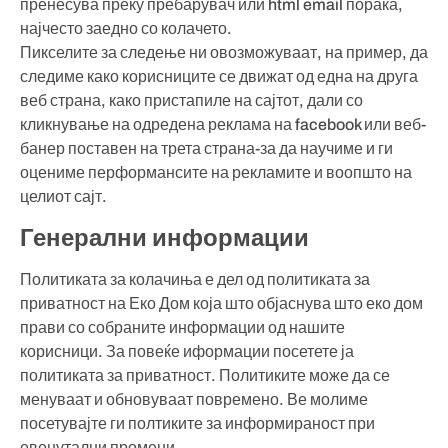
пренесува преку пребарувач или html email порака,
најчесто заедно со колачето.
Пикселите за следење ни овозможуваат, на пример, да
следиме како корисниците се движат од една на друга
веб страна, како пристапиле на сајтот, дали со
кликнување на одредена реклама на facebook или веб-
банер поставен на трета страна-за да научиме и ги
оцениме перформансите на рекламите и воопшто на
целиот сајт.
Генерални информации
Политиката за колачиња е дел од политиката за
приватност на Еко Дом која што објаснува што еко дом
прави со собраните информации од нашите
корисници. За повеќе иформации посетете ја
политиката за приватност. Политиките може да се
менуваат и обновуваат повремено. Ве молиме
посетувајте ги полтиките за информираност при
евенутални промени.