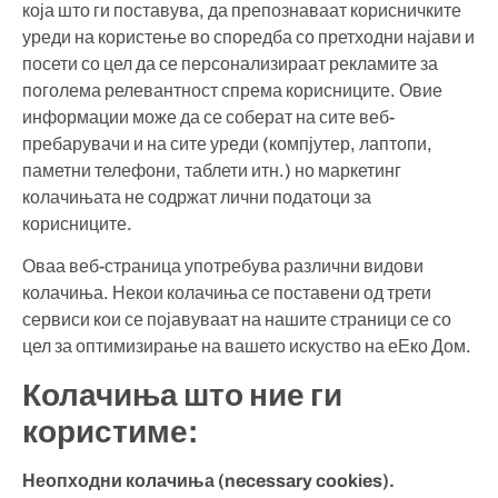
која што ги поставува, да препознаваат корисничките
уреди на користење во споредба со претходни најави и
посети со цел да се персонализираат рекламите за
поголема релевантност спрема корисниците. Овие
информации може да се соберат на сите веб-
пребарувачи и на сите уреди (компјутер, лаптопи,
паметни телефони, таблети итн.) но маркетинг
колачињата не содржат лични податоци за
корисниците.
Оваа веб-страница употребува различни видови
колачиња. Некои колачиња се поставени од трети
сервиси кои се појавуваат на нашите страници се со
цел за оптимизирање на вашето искуство на еЕко Дом.
Колачиња што ние ги
користиме:
Неопходни колачиња (necessary cookies).