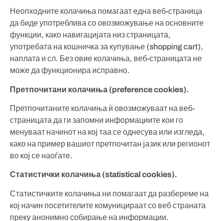
Неопходните колачиња помагаат една веб-страница
да биде употреблива со овозможување на основните
функции, како навигацијата низ страницата,
употребата на кошничка за купување (shopping cart),
наплата и сл. Без овие колачиња, веб-страницата не
може да функционира исправно.
Претпочитани колачиња (preference cookies).
Претпочитаните колачиња ѝ овозможуваат на веб-
страницата да ги запомни информациите кои го
менуваат начинот на кој таа се однесува или изгледа,
како на пример вашиот претпочитан јазик или регионот
во кој се наоѓате.
Статистички колачиња (statistical cookies).
Статистичките колачиња ни помагаат да разбереме на
кој начин посетителите комуницираат со веб страната
преку анонимно собирање на информации.