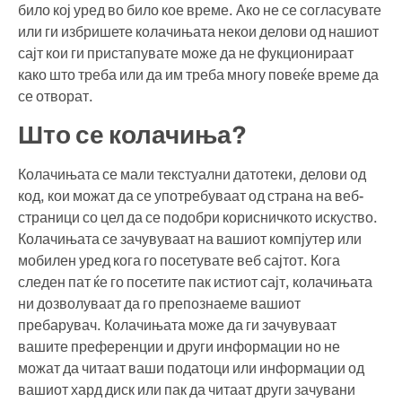
било кој уред во било кое време. Ако не се согласувате
или ги избришете колачињата некои делови од нашиот
сајт кои ги пристапувате може да не фукционираат
како што треба или да им треба многу повеќе време да
се отворат.
Што се колачиња?
Колачињата се мали текстуални датотеки, делови од
код, кои можат да се употребуваат од страна на веб-
страници со цел да се подобри корисничкото искуство.
Колачињата се зачувуваат на вашиот компјутер или
мобилен уред кога го посетувате веб сајтот. Кога
следен пат ќе го посетите пак истиот сајт, колачињата
ни дозволуваат да го препознаеме вашиот
пребарувач. Колачињата може да ги зачувуваат
вашите преференции и други информации но не
можат да читаат ваши податоци или информации од
вашиот хард диск или пак да читаат други зачувани