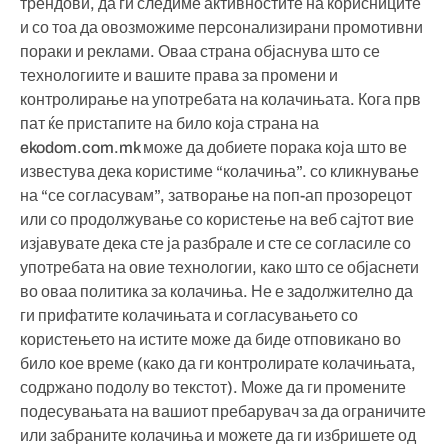
трендови, да ги следиме активностите на корисниците
и со тоа да овозможиме персонализирани промотивни
пораки и реклами. Оваа страна објаснува што се
технологиите и вашите права за промени и
контролирање на употребата на колачињата. Кога прв
пат ќе пристапите на било која страна на
ekodom.com.mk може да добиете порака која што ве
известува дека користиме “колачиња”. со кликнување
на “се согласувам”, затворање на поп-ап прозорецот
или со продолжување со користење на веб сајтот вие
изјавувате дека сте ја разбрале и сте се согласиле со
употребата на овие технологии, како што се објаснети
во оваа политика за колачиња. Не е задолжително да
ги прифатите колачињата и согласувањето со
користењето на истите може да биде отповикано во
било кое време (како да ги контролирате колачињата,
содржано подолу во текстот). Може да ги промените
подесувањата на вашиот пребарувач за да ограничите
или забраните колачиња и можете да ги избришете од