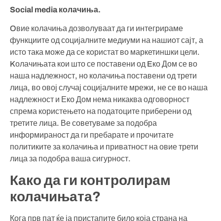
Social media колачиња.
Oвие колачиња дозволуваат да ги интегрираме
функциите од социјалните медиуми на нашиот сајт, а
исто така може да се користат во маркетиншки цели.
Kолачињата кои што се поставени од Eко Дом се во
наша надлежност, но колачиња поставени од трети
лица, во овој случај социјалните мрежи, не се во наша
надлежност и Еко Дом нема никаква одговорност
спрема користењето на податоците приберени од
третите лица. Ве советуваме за подобра
информираност да ги пребарате и прочитате
политиките за колачиња и приватност на овие трети
лица за подобра ваша сигурност.
Како да ги контролирам
колачињата?
Кога прв пат ќе ја пристапите било која страна на