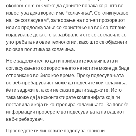
ekodom.com.mk може да добиете порака која што ве
известува дека користиме “колачиња”. Со кликнување
на “се согласувам”, затворање на поп-ап прозорецот
или со продолжување со користење на веб сајтот вие
изјавување дека сте ја разбрале и сте се согласиле со
употребата на овие технологии, како што се објаснети
во оваа политика за колачиња.
Не е задолжително да ги прифатите колачињата и
согласувањето со користењето на истите може да биде
отповикано во било кое време. Преку подесувањата
во веб-пребарувачот може да подесите кои колачиња
ќе ги задржите, а кои не сакате да ги задржите. Исто
така може да ја исконтактирате компанијата која ги
поставила и која ги контролира колачињата. За повеќе
информации проверете во подесувањата на вашиот
веб-пребарувач.
Проследете ги линковите подолу за корисни