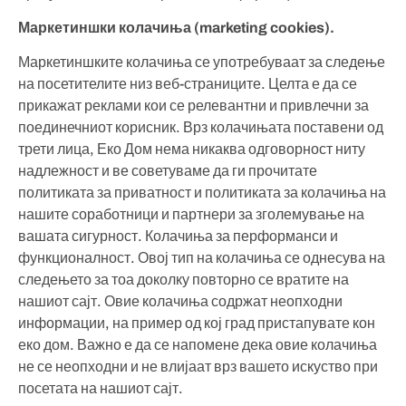
Маркетиншки колачиња (marketing cookies).
Маркетиншките колачиња се употребуваат за следење
на посетителите низ веб-страниците. Целта е да се
прикажат реклами кои се релевантни и привлечни за
поединечниот корисник. Врз колачињата поставени од
трети лица, Еко Дом нема никаква одговорност ниту
надлежност и ве советуваме да ги прочитате
политиката за приватност и политиката за колачиња на
нашите соработници и партнери за зголемување на
вашата сигурност. Колачиња за перформанси и
функционалност. Овој тип на колачиња се однесува на
следењето за тоа доколку повторно се вратите на
нашиот сајт. Овие колачиња содржат неопходни
информации, на пример од кој град пристапувате кон
еко дом. Важно е да се напомене дека овие колачиња
не се неопходни и не влијаат врз вашето искуство при
посетата на нашиот сајт.