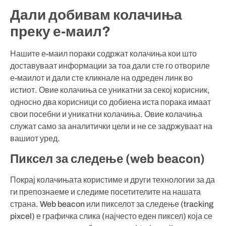
Дали добивам колачиња
преку е-маил?
Нашите е-маил пораки содржат колачиња кои што
доставуваат информации за тоа дали сте го отвориле
е-маилот и дали сте кликнале на одреден линк во
истиот. Овие колачиња се уникатни за секој корисник,
односно два корисници со добиена иста порака имаат
свои посебни и уникатни колачиња. Овие колачиња
служат само за аналитички цели и не се задржуваат на
вашиот уред.
Пиксел за следење (web beacon)
Покрај колачињата користиме и други технологии за да
ги препознаеме и следиме посетителите на нашата
страна. Web beacon или пикселот за следење (tracking
pixcel) е графичка слика (најчесто еден пиксел) која се